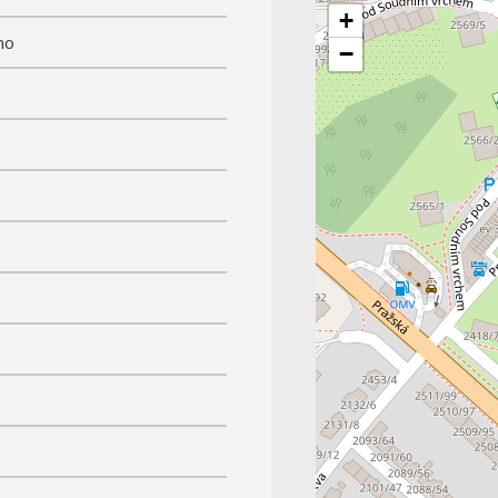
+
mo
−