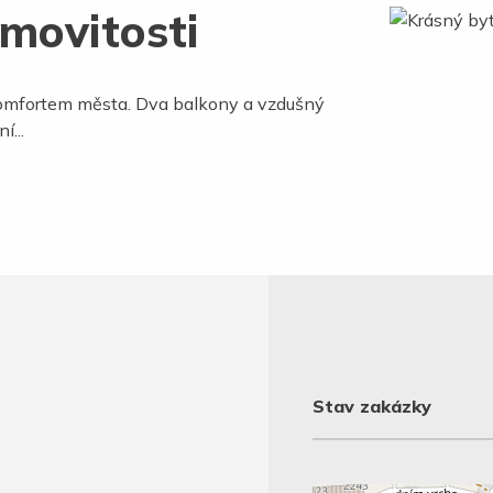
movitosti
s komfortem města. Dva balkony a vzdušný
í...
Stav zakázky