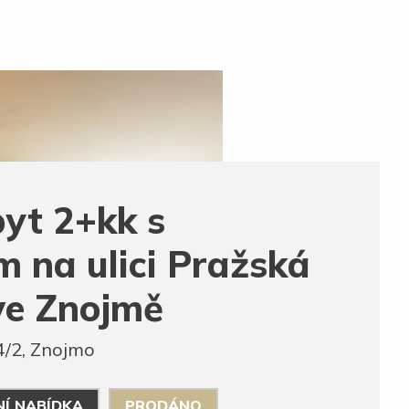
yt 2+kk s
 na ulici Pražská
 ve Znojmě
4/2, Znojmo
NÍ NABÍDKA
PRODÁNO