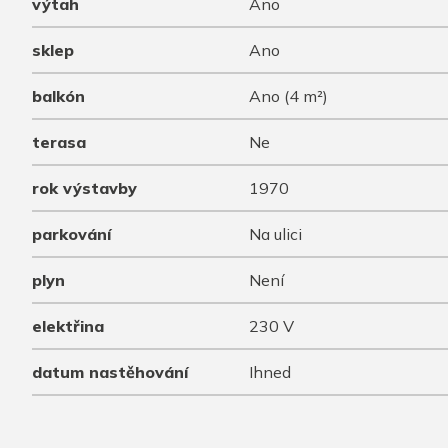
výtah
Ano
sklep
Ano
balkón
Ano (4 m²)
terasa
Ne
rok výstavby
1970
parkování
Na ulici
plyn
Není
elektřina
230 V
datum nastěhování
Ihned