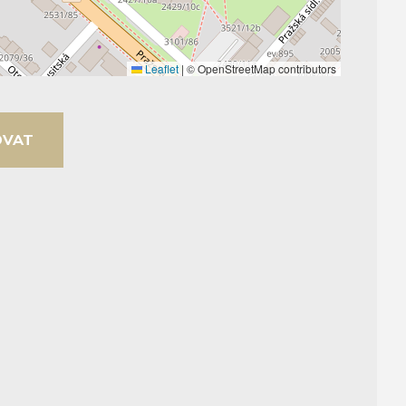
Leaflet
|
© OpenStreetMap contributors
OVAT