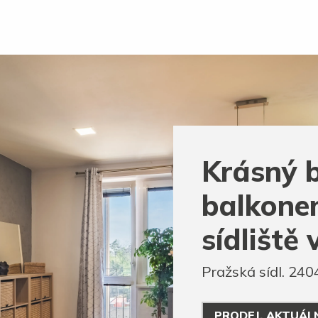
Krásný b
balkonem
sídliště
Pražská sídl. 240
PRODEJ, AKTUÁL