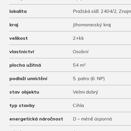
lokalita
Pražská sídl. 2404/2, Znoj
kraj
Jihomoravský kraj
velikost
2+kk
vlastnictví
Osobní
plocha užitná
54 m²
podlaží umístění
5. patro (6. NP)
stav objektu
Velmi dobrý
typ stavby
Cihla
energetická náročnost
D – méně úsporná