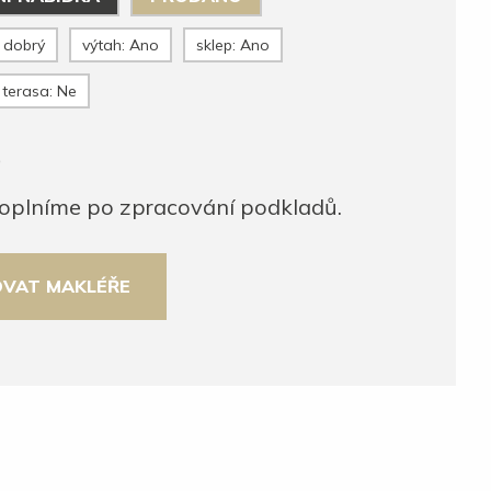
i dobrý
výtah: Ano
sklep: Ano
terasa: Ne
o
 doplníme po zpracování podkladů.
VAT MAKLÉŘE